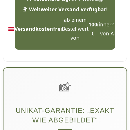
🌍
Weltweiter Versand verfügbar!
ab einem
100
(innerhalb
Versandkostenfrei
Bestellwert
€
von AT).
von
📸
UNIKAT-GARANTIE: „EXAKT
WIE ABGEBILDET“