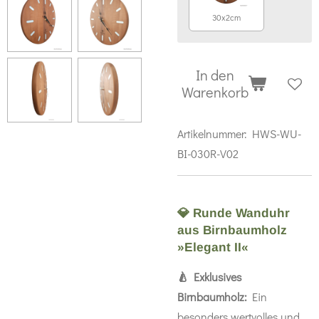
30x2cm
In den
Warenkorb
Artikelnummer:
HWS-WU-
BI-030R-V02
💎 Runde Wanduhr
aus Birnbaumholz
»Elegant II«
🍐 Exklusives
Birnbaumholz:
Ein
besonders wertvolles und