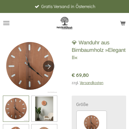
Gratis Versand in Österreich
Zum
Hauptinhalt
springen
💎 Wanduhr aus
Birnbaumholz »Elegant
II«
€ 69,80
zzgl.
Versandkosten
Größe