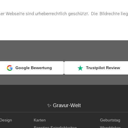
ser Webseite sind urheberrechtlich geschützt. Die Bildrechte lie
Google Bewertung
Trustpilot Review
✨ Gravur-Welt
 Design
Karten
Geburtstag
Sonstige Feierlichkeiten
Wanddekor