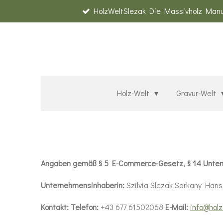
HolzWeltSlezak Die Massivholz Manu
Zum
Hauptinhalt
springen
Holz-Welt
Gravur-Welt
Angaben gemäß § 5 E-Commerce-Gesetz, § 14 Unte
Unternehmensinhaberin:
Szilvia Slezak Sarkany Han
Kontakt:
Telefon:
+43 677 61502068
E-Mail:
info@holz