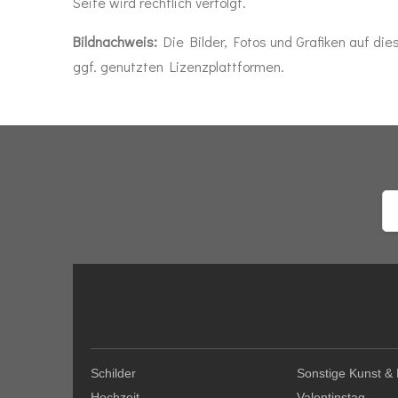
Seite wird rechtlich verfolgt.
Bildnachweis:
Die Bilder, Fotos und Grafiken auf die
ggf. genutzten Lizenzplattformen.
Schilder
Sonstige Kunst &
Hochzeit
Valentinstag