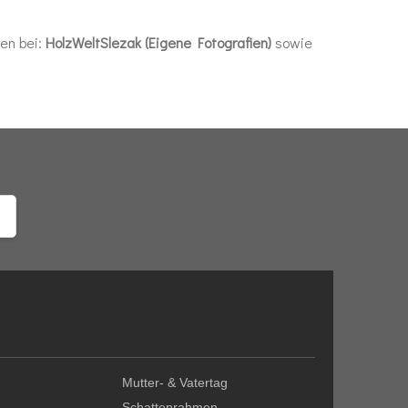
gen bei:
HolzWeltSlezak (Eigene Fotografien)
sowie
Mutter- & Vatertag
Schattenrahmen