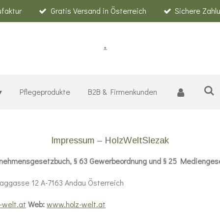
faktur
Gratis Versand in Österreich
Sichere Zah
Pflegeprodukte
B2B & Firmenkunden
Impressum – HolzWeltSlezak
rnehmensgesetzbuch, § 63 Gewerbeordnung und § 25 Medienges
saggasse 12 A-7163 Andau Österreich
-welt.at
Web:
www.holz-welt.at