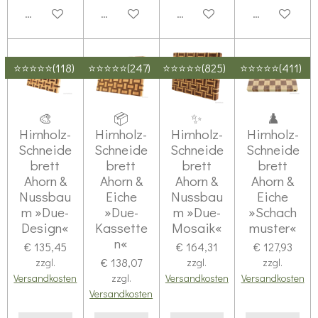
Details anzeigen
Details anzeigen
Details anzeigen
Details anze
⭐⭐⭐⭐⭐(118)
⭐⭐⭐⭐⭐(247)
⭐⭐⭐⭐⭐(825)
⭐⭐⭐⭐⭐(411)
🎨
📦
✨
♟️
Hirnholz-
Hirnholz-
Hirnholz-
Hirnholz-
Schneide
Schneide
Schneide
Schneide
brett
brett
brett
brett
Ahorn &
Ahorn &
Ahorn &
Ahorn &
Nussbau
Eiche
Nussbau
Eiche
m »Due-
»Due-
m »Due-
»Schach
Design«
Kassette
Mosaik«
muster«
n«
€ 135,45
€ 164,31
€ 127,93
€ 138,07
zzgl.
zzgl.
zzgl.
Versandkosten
zzgl.
Versandkosten
Versandkosten
Versandkosten