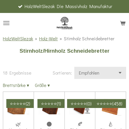
HolzWeltSlezak Die Massivholz Manufaktur
Zum
Hauptinhalt
springen
HolzWeltSlezak
»
Holz-Welt
»
Stirnholz Schneidebretter
Stirnholz/Hirnholz Schneidebretter
18 Ergebnisse
Sortieren:
Brettstärke
▾
Größe
▾
⭐⭐⭐⭐⭐(2)
⭐⭐⭐⭐⭐(1)
⭐⭐⭐⭐⭐(0)
⭐⭐⭐⭐⭐(458)
🌿
🌑
🍂
🍐