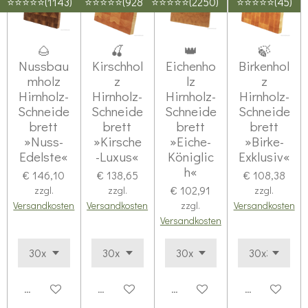
⭐⭐⭐⭐⭐(1143)
⭐⭐⭐⭐⭐(928)
⭐⭐⭐⭐⭐(2250)
⭐⭐⭐⭐⭐(45)
🌰
🍒
👑
🍃
Nussbau
Kirschhol
Eichenho
Birkenhol
mholz
z
lz
z
Hirnholz-
Hirnholz-
Hirnholz-
Hirnholz-
Schneide
Schneide
Schneide
Schneide
brett
brett
brett
brett
»Nuss-
»Kirsche
»Eiche-
»Birke-
Edelste«
-Luxus«
Königlic
Exklusiv«
h«
€ 146,10
€ 138,65
€ 108,38
€ 102,91
zzgl.
zzgl.
zzgl.
Versandkosten
Versandkosten
zzgl.
Versandkosten
Versandkosten
Details anzeigen
Details anzeigen
Details anzeigen
Details anze