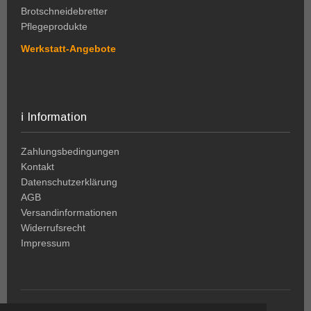
Brotschneidebretter
Pflegeprodukte
Werkstatt-Angebote
ℹ️ Information
Zahlungsbedingungen
Kontakt
Datenschutzerklärung
AGB
Versandinformationen
Widerrufsrecht
Impressum
© 2024-2026
HolzWeltSlezak
|
www.holz-welt.at