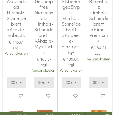
Akazienh
Gedämp
Elsbeere
Birnenhol
olz
ftes
gedämp
z
Hirnholz-
Akazienh
ft
Hirnholz-
Schneide
olz
Hirnholz
Schneide
brett
Hirnholz-
Schneide
brett
»Akazie-
Schneide
brett
»Birne-
Robust«
brett
»Elsbeer
Premium
»Akazie-
e-
«
€ 145,61
Mystisch
Einzigart
€ 184,21
zzgl.
«
ig«
Versandkosten
zzgl.
€ 183,37
€ 188,00
Versandkosten
zzgl.
zzgl.
Versandkosten
Versandkosten
Details anzeigen
Details anzeigen
Details anzeigen
Details anze