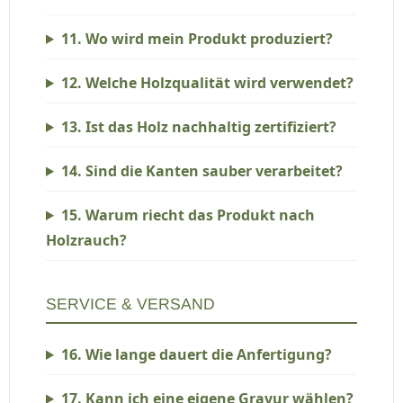
11. Wo wird mein Produkt produziert?
12. Welche Holzqualität wird verwendet?
13. Ist das Holz nachhaltig zertifiziert?
14. Sind die Kanten sauber verarbeitet?
15. Warum riecht das Produkt nach
Holzrauch?
SERVICE & VERSAND
16. Wie lange dauert die Anfertigung?
17. Kann ich eine eigene Gravur wählen?