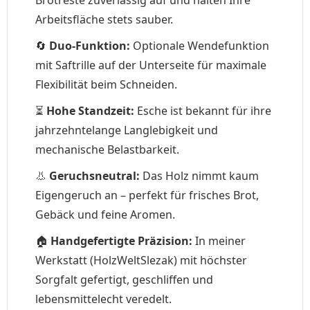
Brotreste zuverlässig auf und halten Ihre
Arbeitsfläche stets sauber.
🔄
Duo-Funktion:
Optionale Wendefunktion
mit Saftrille auf der Unterseite für maximale
Flexibilität beim Schneiden.
⏳
Hohe Standzeit:
Esche ist bekannt für ihre
jahrzehntelange Langlebigkeit und
mechanische Belastbarkeit.
👃
Geruchsneutral:
Das Holz nimmt kaum
Eigengeruch an – perfekt für frisches Brot,
Gebäck und feine Aromen.
🏠
Handgefertigte Präzision:
In meiner
Werkstatt (HolzWeltSlezak) mit höchster
Sorgfalt gefertigt, geschliffen und
lebensmittelecht veredelt.