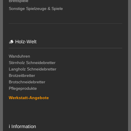
Brettspiele
Sonstige Spielzeuge & Spiele
🪵 Holz-Welt
Wanduhren
Stirnholz Schneidebretter
Langholz Schneidebretter
Brotzeitbretter
Brotschneidebretter
Pflegeprodukte
Werkstatt-Angebote
ℹ️ Information