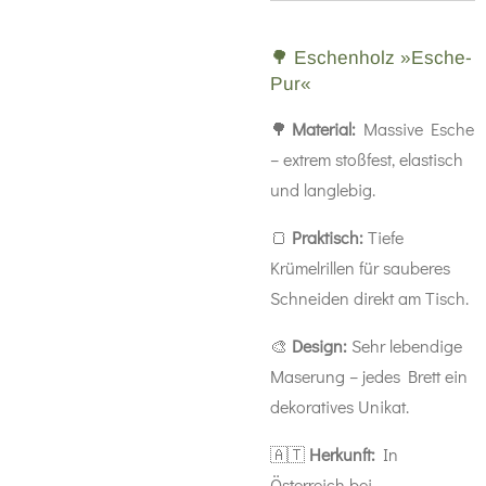
🌳 Eschenholz »Esche-
Pur«
🌳
Material:
Massive Esche
– extrem stoßfest, elastisch
und langlebig.
🍞
Praktisch:
Tiefe
Krümelrillen für sauberes
Schneiden direkt am Tisch.
🎨
Design:
Sehr lebendige
Maserung – jedes Brett ein
dekoratives Unikat.
🇦🇹
Herkunft:
In
Österreich bei