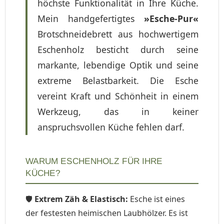
höchste Funktionalität in Ihre Küche.
Mein handgefertigtes
»Esche-Pur«
Brotschneidebrett aus hochwertigem
Eschenholz besticht durch seine
markante, lebendige Optik und seine
extreme Belastbarkeit. Die Esche
vereint Kraft und Schönheit in einem
Werkzeug, das in keiner
anspruchsvollen Küche fehlen darf.
WARUM ESCHENHOLZ FÜR IHRE
KÜCHE?
🛡️
Extrem Zäh & Elastisch:
Esche ist eines
der festesten heimischen Laubhölzer. Es ist