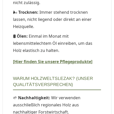
nicht zulässig.
🌬️
Trocknen:
Immer stehend trocknen
lassen, nicht liegend oder direkt an einer
Heizquelle.
🛢️
Ölen:
Einmal im Monat mit
lebensmittelechtem Öl einreiben, um das
Holz elastisch zu halten.
[Hier finden Sie unsere Pflegeprodukte]
WARUM HOLZWELTSLEZAK? (UNSER
QUALITÄTSVERSPRECHEN)
🌱
Nachhaltigkeit:
Wir verwenden
ausschließlich regionales Holz aus
nachhaltiger Forstwirtschaft.