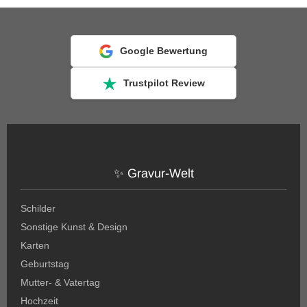
Google Bewertung
Trustpilot Review
✨ Gravur-Welt
Schilder
Sonstige Kunst & Design
Karten
Geburtstag
Mutter- & Vatertag
Hochzeit