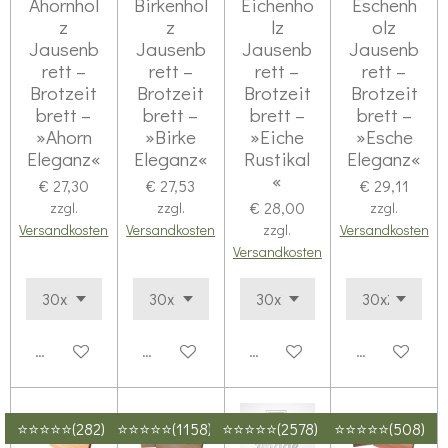
Ahornhol
Birkenhol
Eichenho
Eschenh
z
z
lz
olz
Jausenb
Jausenb
Jausenb
Jausenb
rett –
rett –
rett –
rett –
Brotzeit
Brotzeit
Brotzeit
Brotzeit
brett –
brett –
brett –
brett –
»Ahorn
»Birke
»Eiche
»Esche
Eleganz«
Eleganz«
Rustikal
Eleganz«
«
€ 27,30
€ 27,53
€ 29,11
€ 28,00
zzgl.
zzgl.
zzgl.
Versandkosten
Versandkosten
zzgl.
Versandkosten
Versandkosten
Details anzeigen
Details anzeigen
Details anzeigen
Details anze
⭐⭐⭐⭐⭐(282)
⭐⭐⭐⭐⭐(1158)
⭐⭐⭐⭐⭐(2578)
⭐⭐⭐⭐⭐(508)