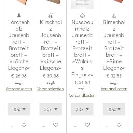
🌲
🍒
🌰
🍐
Lärchenh
Kirschhol
Nussbau
Birnenhol
olz
z
mholz
z
Jausenb
Jausenb
Jausenb
Jausenb
rett –
rett –
rett –
rett –
Brotzeit
Brotzeit
Brotzeit
Brotzeit
brett –
brett –
brett –
brett –
»Lärche
»Kirsche
»Walnus
»Birne
Eleganz«
Eleganz«
s
Eleganz«
Eleganz«
€ 26,98
€ 30,58
€ 32,53
€ 31,88
zzgl.
zzgl.
zzgl.
Versandkosten
Versandkosten
zzgl.
Versandkosten
Versandkosten
Details anzeigen
Details anzeigen
Details anzeigen
Details anze