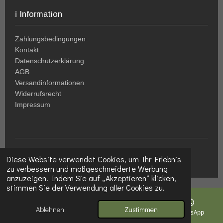
ℹ️ Information
Zahlungsbedingungen
Kontakt
Datenschutzerklärung
AGB
Versandinformationen
Widerrufsrecht
Impressum
© 2024-2026
HolzWeltSlezak
|
www.holz-welt.at
Diese Website verwendet Cookies, um Ihr Erlebnis
zu verbessern und maßgeschneiderte Werbung
anzuzeigen. Indem Sie auf „Akzeptieren“ klicken,
stimmen Sie der Verwendung aller Cookies zu.
Ablehnen
Zustimmen
E-Mail
Telefon
Karte
WhatsApp