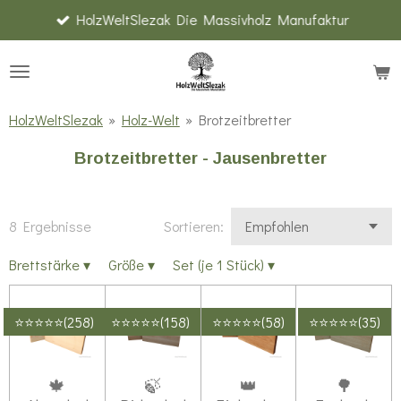
HolzWeltSlezak Die Massivholz Manufaktur
Zum
Hauptinhalt
springen
HolzWeltSlezak
»
Holz-Welt
»
Brotzeitbretter
Brotzeitbretter - Jausenbretter
8 Ergebnisse
Sortieren:
Brettstärke
▾
Größe
▾
Set (je 1 Stück)
▾
⭐⭐⭐⭐⭐(258)
⭐⭐⭐⭐⭐(158)
⭐⭐⭐⭐⭐(58)
⭐⭐⭐⭐⭐(35)
🍁
🍃
👑
🌳