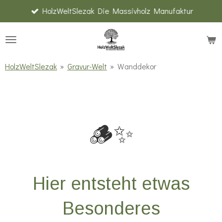
HolzWeltSlezak Die Massivholz Manufaktur
Zum
Hauptinhalt
springen
HolzWeltSlezak
»
Gravur-Welt
»
Wanddekor
🪵✨
Hier entsteht etwas
Besonderes